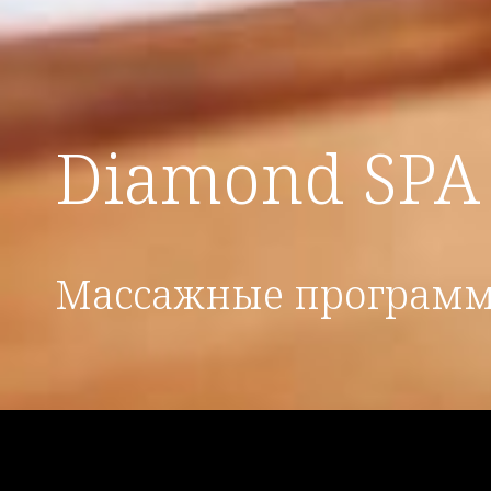
Diamond SPA
Массажные програм