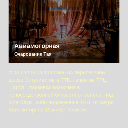
Авиамоторная
Очарование Тая
СПА салон расположен на пересечении
шоссе Энтузиастов и ТТК, напротив ТРЦ
"Город", парковка возможна в
непосредственной близости от салона, под
шлагбаум, либо подземная в ТРЦ, от метро
Авиамоторная 10 минут пешком.