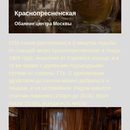
Краснопресненская
Обаяние центра Москвы
СПА салон расположен в 5 минутах ходьбы
от станций метро Краснопресненская и Улица
1905 года, недалеко от Садового кольца, и в
то же время с удобными подъездными
путями со стороны ТТК. С одинаковым
удобством до салона можно добраться и
пешком, и на автомобиле. Рядом имеется
платная парковка (150р/ч до 20:00, 60р/ч
после 20:00), всегда есть места