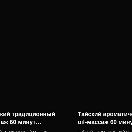
ский традиционный
Тайский ароматич
аж 60 минут
oil-массаж 60 мин
емент на 3|5|10
абонемент на 3|5|
й традиционный массаж:
Тайский ароматический oil