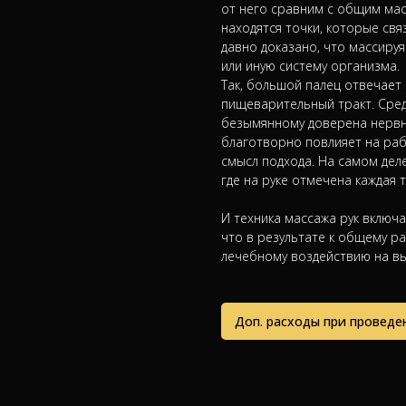
от него сравним с общим масс
находятся точки, которые свя
давно доказано, что массиру
или иную систему организма.
Так, большой палец отвечает 
пищеварительный тракт. Сред
безымянному доверена нервна
благотворно повлияет на раб
смысл подхода. На самом дел
где на руке отмечена каждая 
И техника массажа рук включ
что в результате к общему р
лечебному воздействию на 
Доп. расходы при проведе