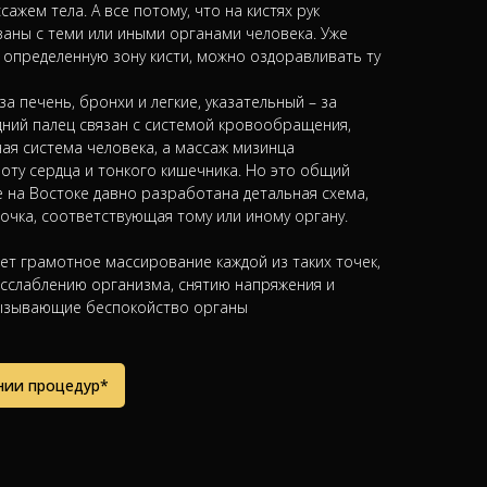
ажем тела. А все потому, что на кистях рук
заны с теми или иными органами человека. Уже
я определенную зону кисти, можно оздоравливать ту
за печень, бронхи и легкие, указательный – за
ний палец связан с системой кровообращения,
я система человека, а массаж мизинца
оту сердца и тонкого кишечника. Но это общий
е на Востоке давно разработана детальная схема,
точка, соответствующая тому или иному органу.
ает грамотное массирование каждой из таких точек,
асслаблению организма, снятию напряжения и
вызывающие беспокойство органы
нии процедур*