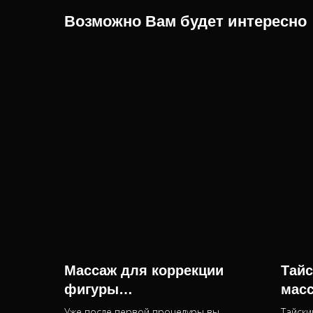
Возможно Вам будет интересно
Массаж для коррекции
Тай
фигуры
масс
лимфодренажный,
абон
Уже после первой процедуры вы
Тайски