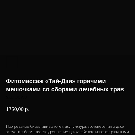
Фитомассаж «Тай-Дзи» горячими
мешочками со сборами лечебных трав
SKU:
DOP09
1750,00
р.
Прогревание биоактивных точек, акупунктура, ароматерапия и даже
элементы йоги – все это древняя методика тайского массажа травяными