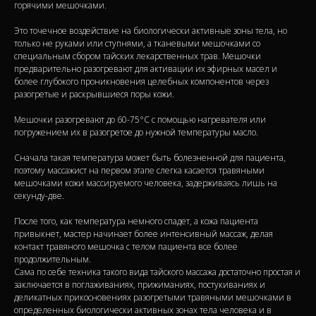
горячими мешочками.
Это точечное воздействие на биологически активные зоны тела, но
только не руками или ступнями, а тканевыми мешочками со
специальным сбором тайских лекарственных трав. Мешочки
предварительно разогревают для активации их эфирных масел и
более глубокого проникновения целебных компонентов через
разогретые и раскрывшиеся поры кожи.
Мешочки разогревают до 60-75°С с помощью нагревателя или
погружением их в разогретое до нужной температуры масло.
Сначала такая температура может быть болезненной для пациента,
поэтому массажист на первом этапе слегка касается травяными
мешочками кожи массируемого человека, задерживаясь лишь на
секунду-две.
После того, как температура немного спадет, а кожа пациента
привыкнет, мастер начинает более интенсивный массаж, делая
контакт травяного мешочка с телом пациента все более
продолжительным.
Сама по себе техника такого вида тайского массажа достаточно простая и
заключается в поглаживаниях, прижиманиях, постукиваниях и
деликатных прикосновениях разогретыми травяными мешочками в
определенных биологически активных зонах тела человека и в