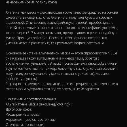
нанесение крема по типу кожи)
Альгинатная маска – ухаживающее косметическое средство на основе
солей альгиновой кислоты. Альгинаты получают бурых и красных
водорослей. Они хорошо взаимодействуют с водой, преобразуясь в
вязкий гель. Альгинатные составы относятся к пластифицирующимся,
то есть через 5–7 минут застывают, превращаются в резиноподобную
маску. Принцип действия. После нанесения маска постепенно
уменьшается в размерах и, как результат, подтягивает ткани.
Основное действие альгинатной маски — это экспресс-лифтинг. Ещё
она насыщает кожу витаминами и минералами, борется с
воспалениями, увлажняет. В маску производители также добавляют и
другие компоненты: например, лимонную кислоту, которая осветлит
кожу, гиалуроновую кислоту (дополнительно увлажнит), коллаген
(повысит упругость).
Еще одно преимущество: все активные ингредиенты, включенные в
состав маски, удерживаются под ее слоем, а не испаряются.
Показания и противопоказания.
Альгинатные маски рекомендуются при:
Дряблости кожи;
Расширенных порах;
Неровном, тусклом цвете лица;
Отечности, пастозности;