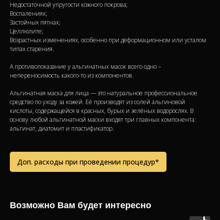
Недостаточной упругости кожного покрова;
Воспалениях;
Застойных пятнах;
Целлюлите;
Возрастных изменениях, особенно при деформационном или усталом
типах старения.
А противопоказание у альгинатных масок всего одно –
непереносимость какого-то из компонентов.
Альгинатная маска для лица — это натуральное профессиональное
средство по уходу за кожей. Её производят из солей альгиновой
кислоты, содержащейся в красных, бурых и зелёных водорослях. В
основу любой альгинатной маски входят три главных компонента:
альгинат, диатомит и пластификатор.
Доп. расходы при проведении процедур*
Возможно Вам будет интересно