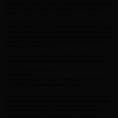
противопоказан, потому что лечебное действие массажа проявляется не
сразу и массирование связано с механическим воздействием на кожу
головы.
Лечебное и укрепляющее воздействие массажа основано на том, что во
время массирования происходит стимуляция кровообращения, волосы и
кожа головы снабжается кислородом и питательными веществами. С
помощью массажа сосуды и капилляры способны расширяться, кровяные
тельца становится более ближе к стенкам сосудов и им становится
проще закрыть просветы в них.
Массаж приводит в активность работу кожно-волосяного покрова
человека, особенно Мир Советов рекомендует массаж будет тем, кто
страдает от:
сухости волос и кожи головы;
сухой перхоти;
у кого обильно выпадают волосы, причиной выпадения является
истощение или неправильный режим питания.
Массаж кожи головы можно делать, используя отвары лекарственных
трав и прочих питательных составов. В этом случае действие массажа
усиливается, с помощью массажа улучшается впитываемость
биологически активных веществ, которые содержатся в этих составах,
значит, массаж приносит куда больше пользы. Поэтому перед