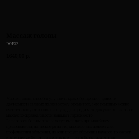
Массаж головы
DOP02
1640,00
р.
Добавить в корзину
Массаж головы способен улучшить кровообращение и привести
деятельность сальных желез в норму, кроме того, с его помощью можно
очистить кожу от роговых чешуек, да и среди методов укрепления волос
массаж по справедливости занимает первое место.
Если волосы больны, то они могут выпадать при малейшем
прикосновении, но, несмотря на это, массаж очень полезен для
профилактики облысения, но если процесс облысения начался, то массаж
в этом случае будет неэффективным, даже я бы сказала, что он