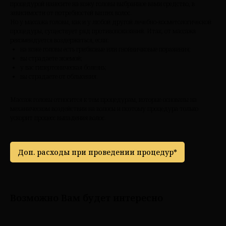
процедурой нанесите на кожу головы выбранное вами средство, в
зависимости от потребностей ваших волос.
Но у массажа головы, как и у любой другой лечебно-косметологической
процедуры, существует ряд противопоказаний. Итак, от массажа
рекомендуется воздержаться, если:
на коже головы есть грибковые или гнойничковые поражения;
вы страдаете экземой;
у вас гипертоническая болезнь;
вы страдаете от облысения.
Массаж головы относится к тем процедурам, которые основаны на
механическом воздействии на волосы и поэтому процедура только
ускорит процесс выпадения волос.
Доп. расходы при проведении процедур*
Возможно Вам будет интересно