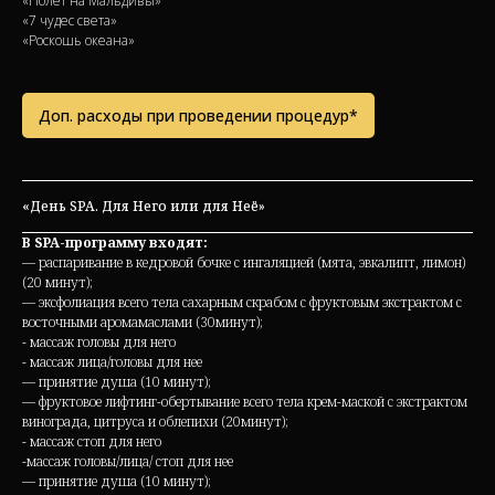
«Полет на Мальдивы»
«7 чудес света»
«Роскошь океана»
Доп. расходы при проведении процедур*
«День SPA. Для Него или для Неё»
В SPA-программу входят:
— распаривание в кедровой бочке с ингаляцией (мята, эвкалипт, лимон)
(20 минут);
— эксфолиация всего тела сахарным скрабом с фруктовым экстрактом с
восточными аромамаслами (30минут);
- массаж головы для него
- массаж лица/головы для нее
— принятие душа (10 минут);
— фруктовое лифтинг-обертывание всего тела крем-маской с экстрактом
винограда, цитруса и облепихи (20минут);
- массаж стоп для него
-массаж головы/лица/ стоп для нее
— принятие душа (10 минут);