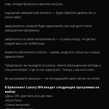
кожу, которая буквально светится изнутри;
ощущение невероятной лёгкости — будто сбросили десяток лет и
сотню забот;
заряд энергии, который будет вдохновлять вас ещё долго после
завершения программы;
уверенность в своей неотразимости — ту самую искру, что делает
каждый ваш шаг особенным;
моменты абсолютного счастья — время, когда есть только вы и ваше
удовольствие.
Представьте: вы выходите из салона, ловите восхищённые взгляды и
слышите вопрос: «Где ты так отдохнула?». Теперь у вас есть ответ.
Вы заслуживаете роскоши — не откладывайте своё счастье на потом!
В Бриллиант Luxury SPA входят следующие программы на
выбор:
«День SPA. Для Него или для Неё»
«Коста Рика»
«Океан желаний»