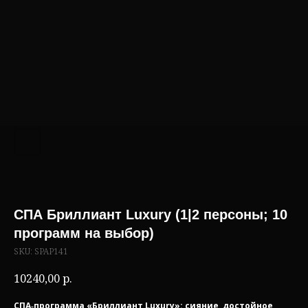
СПА Бриллиант Luxury (1|2 персоны; 10
программ на выбор)
SKU:
SPAP141
10240,00
р.
СПА‑программа «Бриллиант Luxury»: сияние, достойное