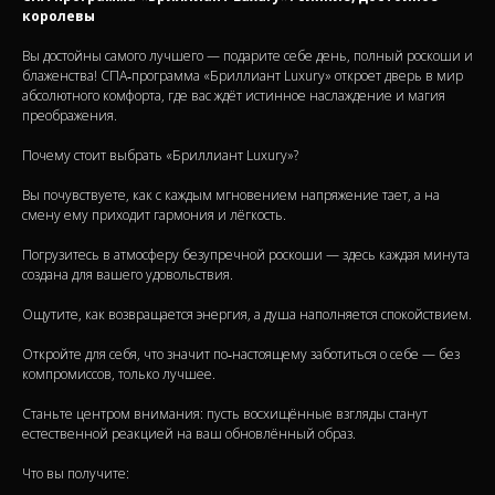
королевы
Вы достойны самого лучшего — подарите себе день, полный роскоши и
блаженства! СПА‑программа «Бриллиант Luxury» откроет дверь в мир
абсолютного комфорта, где вас ждёт истинное наслаждение и магия
преображения.
Почему стоит выбрать «Бриллиант Luxury»?
Вы почувствуете, как с каждым мгновением напряжение тает, а на
смену ему приходит гармония и лёгкость.
Погрузитесь в атмосферу безупречной роскоши — здесь каждая минута
создана для вашего удовольствия.
Ощутите, как возвращается энергия, а душа наполняется спокойствием.
Откройте для себя, что значит по‑настоящему заботиться о себе — без
компромиссов, только лучшее.
Станьте центром внимания: пусть восхищённые взгляды станут
естественной реакцией на ваш обновлённый образ.
Что вы получите: