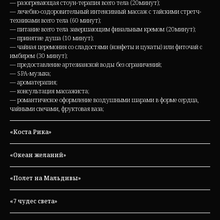
— разогревающая стоун-терапия всего тела (20минут);
— лечебно-оздоровительный интенсивный массаж с тайскими стретч-
техниками всего тела (60 минут);
— питание всего тела завершающим финальным кремом (20минут);
— принятие душа (10 минут);
— чайная церемония со сладостями (конфеты и цукаты) или фиточай с
имбирем (30 минут);
— предоставление артезианской воды без ограничений;
— SPA-музыка;
— ароматерапия;
— консультация массажиста;
— романтическое оформление воздушными шарами в форме сердца,
чайными свечами, фруктовая ваза;
«Коста Рика»
«Океан желаний»
«Полет на Мальдивы»
«7 чудес света»